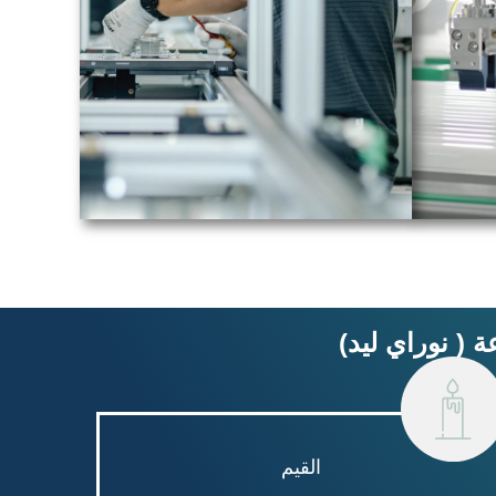
 ( نوراي ليد)
القيم