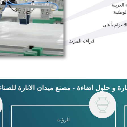
 العربية
لوطنية.
التزام بأعلى
قراءة المزيد
رة و حلول اضاءة - مصنع ميدان الانارة للصناعة
الرؤية