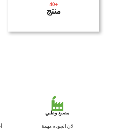
+40
منتج
مصنع وطني
لان الجوده مهمة
أف