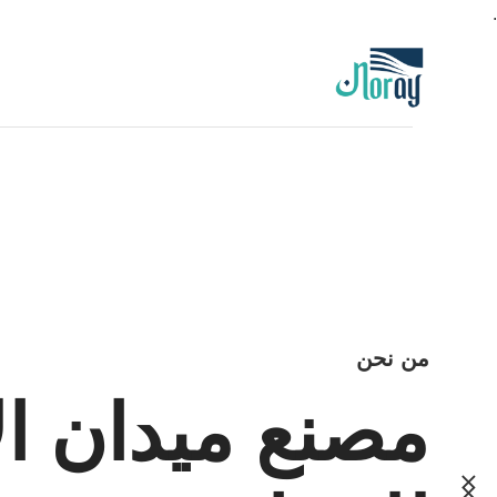
.
من نحن
مصنع ميدان الا