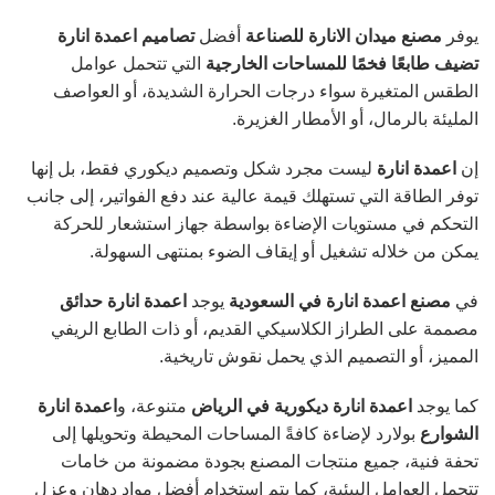
يوفر
مصنع ميدان الانارة للصناعة
أفضل
تصاميم اعمدة انارة
تضيف طابعًا فخمًا
للمساحات الخارجية
التي تتحمل عوامل
الطقس المتغيرة سواء درجات الحرارة الشديدة، أو العواصف
المليئة بالرمال، أو الأمطار الغزيرة.
إن
اعمدة انارة
ليست مجرد شكل وتصميم ديكوري فقط، بل إنها
توفر الطاقة التي تستهلك قيمة عالية عند دفع الفواتير، إلى جانب
التحكم في مستويات الإضاءة بواسطة جهاز استشعار للحركة
يمكن من خلاله تشغيل أو إيقاف الضوء بمنتهى السهولة.
في
مصنع اعمدة انارة في السعودية
يوجد
اعمدة انارة حدائق
مصممة على الطراز الكلاسيكي القديم، أو ذات الطابع الريفي
المميز، أو التصميم الذي يحمل نقوش تاريخية.
كما يوجد
اعمدة انارة ديكورية في الرياض
متنوعة، و
اعمدة انارة
الشوارع
بولارد لإضاءة كافةً المساحات المحيطة وتحويلها إلى
تحفة فنية، جميع منتجات المصنع بجودة مضمونة من خامات
تتحمل العوامل البيئية، كما يتم استخدام أفضل مواد دهان وعزل