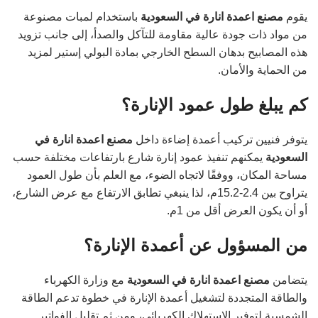
يقوم
مصنع اعمدة انارة في السعودية
باستخدام لمبات مصنوعة
من مواد ذات جودة عالية مقاومة للتآكل والصدأ، إلى جانب تزويد
هذه المصابيح بدهان السطح الخارجي بمادة البولي إستير لمزيد
من الحماية والأمان.
كم يبلغ طول عمود الإنارة؟
يتوفر فنيين تركيب أعمدة إضاءة داخل
مصنع اعمدة انارة في
السعودية
يمكنهم تنفيذ عمود إنارة شارع بارتفاعات مختلفة حسب
مساحة المكان، ووفقًا لاتجاه الضوء، مع العلم بأن طول العمود
يتراوح بين 2.4-15.2م، لذا ينبغي تطابق الارتفاع مع عرض الشارع،
أو أن يكون العرض أقل من 1م.
من المسؤول عن أعمدة الإنارة؟
يتضامن
مصنع اعمدة انارة في السعودية
مع وزارة الكهرباء
والطاقة المتجددة لتشغيل أعمدة الإنارة في خطوة تدعم الطاقة
الشمسية لتوفير الاستهلاك الكهربائي، ومن ثم تقليل الفواتير