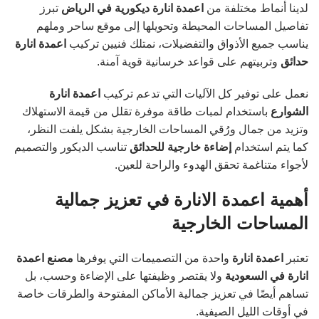
لدينا أنماط مختلفة من
اعمدة انارة ديكورية في الرياض
تبرز
تفاصيل المساحات المحيطة وتحويلها إلى موقع ساحر وملهم
يناسب جميع الأذواق والتفضيلات، نمتلك فنيين تركيب
اعمدة انارة
حدائق
وتربيتهم على قواعد خرسانية قوية آمنة.
نعمل على توفير كل الآليات التي تدعم تركيب
اعمدة انارة
الشوارع
باستخدام لمبات طاقة موفرة تقلل من قيمة الاستهلاك
وتزيد من جمال ورُقي المساحات الخارجية بشكل يلفت النظر،
كما يتم استخدام
إضاءة خارجية للحدائق
تناسب الديكور والتصميم
لأجواء متناغمة تحقق الهدوء والراحة للعين.
أهمية اعمدة الانارة في تعزيز جمالية
المساحات الخارجية
تعتبر
اعمدة انارة
واحدة من التصميمات التي يوفرها
مصنع اعمدة
انارة في السعودية
ولا يقتصر وظيفتها على الإضاءة وحسب، بل
تساهم أيضًا في تعزيز جمالية الأماكن المفتوحة والطرقات خاصة
في أوقات الليل الصيفية.