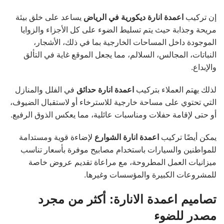
إن تركيب
اعمدة انارة ديكورية في الرياض
يساعد على خلق بيئة
مريحة وجذابة حيث يتم تسليط الضوء على كل الأجزاء والزوايا
الموجودة داخل المساحات الخارجية بما في ذلك، الأشجار،
النباتات، المجالس، السلالم، مما يجعل الموقع غاية في التألق
والإبداع.
لذلك يهتم العملاء بتركيب
اعمدة انارة حدائق
في الفلل والمنازل
التي تحتوي على مساحة خارجية للاسترخاء أو لاستقبال الضيوف،
أو حتى لإقامة حفلات ومناسبات عائلية، مما يعكس الذوق الرفيع.
يمكن أيضًا تركيب
اعمدة انارة الشوارع
لإضاءة قوية ومستدامة
للمواطنين والسيارات باستخدام مصابيح موفرة بأسعار تناسب
ميزانيات العمل المطروحة، مع مراعاة تقديم عروض خاصة
للمشروعات الكبيرة والمؤسسات وغيرها.
تصاميم اعمدة الانارة: أكثر من مجرد
مصدر للضوء