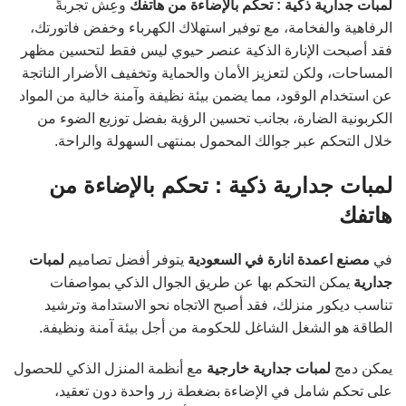
لمبات جدارية ذكية : تحكم بالإضاءة من هاتفك
وعِش تجربةً
الرفاهية والفخامة، مع توفير استهلاك الكهرباء وخفض فاتورتك،
فقد أصبحت الإنارة الذكية عنصر حيوي ليس فقط لتحسين مظهر
المساحات، ولكن لتعزيز الأمان والحماية وتخفيف الأضرار الناتجة
عن استخدام الوقود، مما يضمن بيئة نظيفة وآمنة خالية من المواد
الكربونية الضارة، بجانب تحسين الرؤية بفضل توزيع الضوء من
خلال التحكم عبر جوالك المحمول بمنتهى السهولة والراحة.
لمبات جدارية ذكية : تحكم بالإضاءة من
هاتفك
في
مصنع اعمدة
انارة
في
السعودية
يتوفر أفضل تصاميم
لمبات
جدارية
يمكن التحكم بها عن طريق الجوال الذكي بمواصفات
تناسب ديكور منزلك، فقد أصبح الاتجاه نحو الاستدامة وترشيد
الطاقة هو الشغل الشاغل للحكومة من أجل بيئة آمنة ونظيفة.
يمكن دمج
لمبات جدارية خارجية
مع أنظمة المنزل الذكي للحصول
على تحكم شامل في الإضاءة بضغطة زر واحدة دون تعقيد،