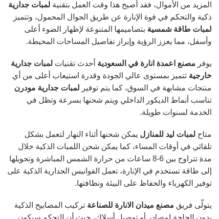
المزيد من الأموال، فقد أصبح هذا وقت العمل بتقنية
لمبات جدارية
ذكية والتحكم في قوة الإنارة عن طريق الجوال المحمول، وتتميز
لمبات طاقة شمسية
بتصاميمها المتنوعة لإظهار الضوء أعلى
وأسفل، مما يعزز الرؤية وإبراز تفاصيل المساحات المحيطة.
يوفر
مصنع اعمدة انارة في السعودية
أحدث تقنيات
لمبات جدارية
خارجية
تتميز بمستوى عالي الجودة وقدرة استيعاب أعلى من أي
منتجات مشابهة في السوق، كما يتم توفير
لمبات جدارية مودرن
تناسب أنماط الديكور الداخلي ويتم شحنها بسرعة وتظل في
الخدمة لسنوات طويلة.
متاح
لمبات ليد للمنازل
يمكن شحنها أثناء النهار لتعمل بشكل
تلقائي في أوقات المساء، كما يمكن شحن اللمبات الذكية خلال
مدة تتراوح بين 6-8 ساعات من حرارة الشمس المباشرة وتحويلها
إلى طاقة تستخدم في الإنارة، تعمل الفوانيس الجدارية الذكية على
توفير الكهرباء والحفاظ على البيئة ونظافتها.
يتولّى فريق
مصنع ميدان الانارة للصناعة
تركيب المصابيح الذكية
بدون الحاجة لمصادر أو توصيل أسلاك، حيث أن التحكم سيكون