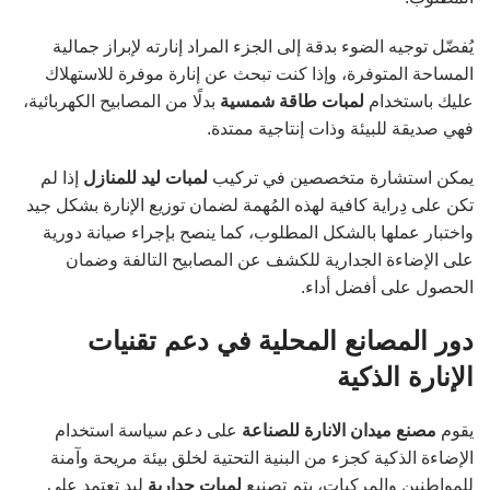
يُفضّل توجيه الضوء بدقة إلى الجزء المراد إنارته لإبراز جمالية
المساحة المتوفرة، وإذا كنت تبحث عن إنارة موفرة للاستهلاك
عليك باستخدام
لمبات طاقة شمسية
بدلًا من المصابيح الكهربائية،
فهي صديقة للبيئة وذات إنتاجية ممتدة.
يمكن استشارة متخصصين في تركيب
لمبات ليد للمنازل
إذا لم
تكن على دِراية كافية لهذه المُهمة لضمان توزيع الإنارة بشكل جيد
واختبار عملها بالشكل المطلوب، كما ينصح بإجراء صيانة دورية
على الإضاءة الجدارية للكشف عن المصابيح التالفة وضمان
الحصول على أفضل أداء.
دور المصانع المحلية في دعم تقنيات
الإنارة الذكية
يقوم
مصنع ميدان الانارة للصناعة
على دعم سياسة استخدام
الإضاءة الذكية كجزء من البنية التحتية لخلق بيئة مريحة وآمنة
للمواطنين والمركبات، يتم تصنيع
لمبات جدارية
ليد تعتمد على