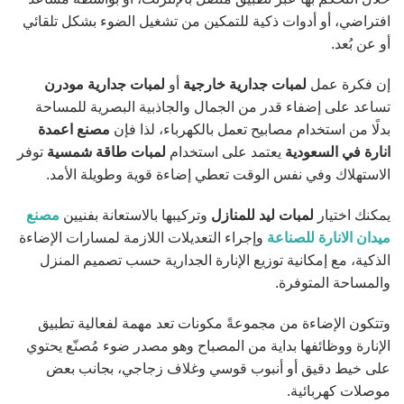
افتراضي، أو أدوات ذكية للتمكين من تشغيل الضوء بشكل تلقائي
أو عن بُعد.
إن فكرة عمل
لمبات جدارية خارجية
أو
لمبات جدارية مودرن
تساعد على إضفاء قدر من الجمال والجاذبية البصرية للمساحة
بدلًا من استخدام مصابيح تعمل بالكهرباء، لذا فإن
مصنع اعمدة
انارة في السعودية
يعتمد على استخدام
لمبات طاقة شمسية
توفر
الاستهلاك وفي نفس الوقت تعطي إضاءة قوية وطويلة الأمد.
يمكنك اختيار
لمبات ليد للمنازل
وتركيبها بالاستعانة بفنيين
مصنع
ميدان الانارة للصناعة
وإجراء التعديلات اللازمة لمسارات الإضاءة
الذكية، مع إمكانية توزيع الإنارة الجدارية حسب تصميم المنزل
والمساحة المتوفرة.
وتتكون الإضاءة من مجموعةً مكونات تعد مهمة لفعالية تطبيق
الإنارة ووظائفها بداية من المصباح وهو مصدر ضوء مُصنّع يحتوي
على خيط دقيق أو أنبوب قوسي وغلاف زجاجي، بجانب بعض
موصلات كهربائية.