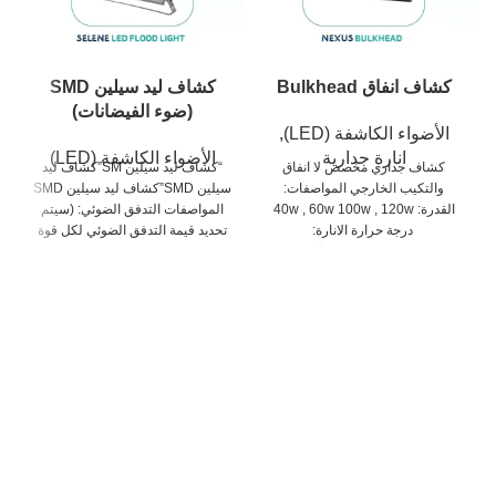
كشاف انفاق Bulkhead
كشاف ليد سيلين SMD
100 وات
1000 وات
(ضوء الفيضانات)
150 وات
1500 وات
الأضواء الكاشفة (LED)
,
200 وات
250 وات
300 وات
انارة جدارية
الأضواء الكاشفة (LED)
50 وات
600 وات
كشاف جداري مخصص لا انفاق
“كشاف ليد سيلين SM”كشاف ليد
والتكيب الخارجي المواصفات:
سيلين SMD”كشاف ليد سيلين SMD
القدرة: 40w , 60w 100w , 120w
المواصفات التدفق الضوئي: (سيتم
درجة حرارة الانارة:
تحديد قيمة التدفق الضوئي لكل قوة
3000k,4000k6500k التدفق: