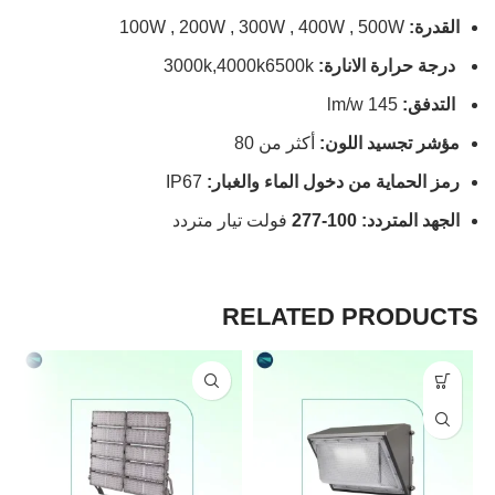
القدرة:
100W , 200W , 300W , 400W , 500W
درجة حرارة الانارة:
3000k,4000k6500k
التدفق:
145 lm/w
مؤشر تجسيد اللون:
أكثر من 80
رمز الحماية من دخول الماء والغبار:
IP67
الجهد المتردد: 100-277
فولت تيار متردد
RELATED PRODUCTS