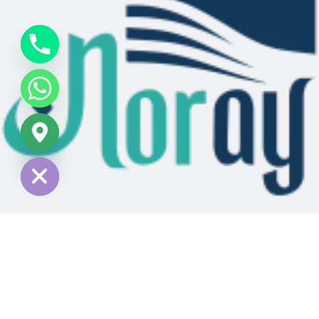
chaty
Hide
الرئيسية
من نحن
خدماتنا
المنتجات
الاتصال بنا
© 2024 جميع الحقوق محفوظة - تم التطوير بواسطة وكالة
BSMART
الإبداعية