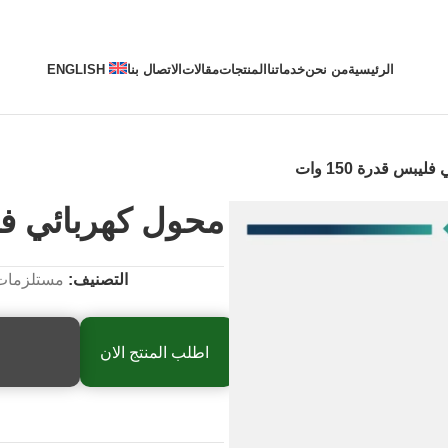
الرئيسية
من نحن
خدماتنا
المنتجات
مقالات
الاتصال بنا
ENGLISH
يبس قدرة 150 وات
محول كهربائي فليبس 
التصنيف:
مستلزمات ا
اطلب المنتج الان