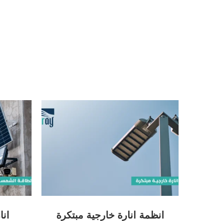
رة في
انظمة انارة خارجية مبتكرة
انا