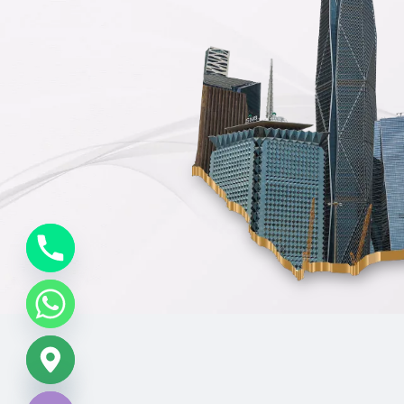
chaty
Hide